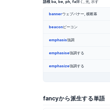
語根
ba
be
ph
fa
輝く
光
示す
banner
ウェブバナー, 横断幕
beacon
ビーコン
emphasis
強調
emphasise
強調する
emphasize
強調する
fancyから派生する単語