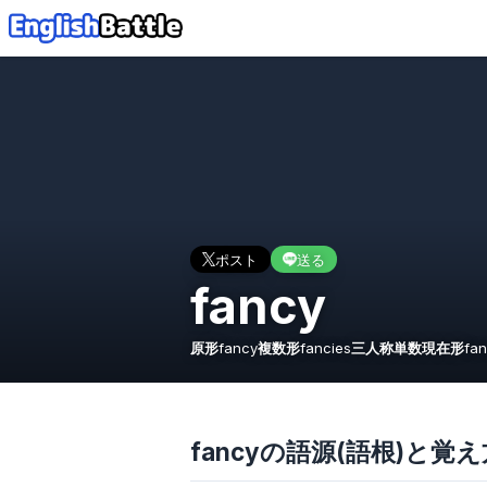
ポスト
送る
fancy
原形
fancy
複数形
fancies
三人称単数現在形
fan
fancyの語源(語根)と覚え