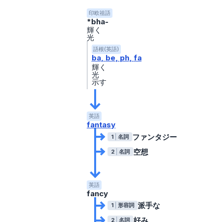
印欧祖語
*bha-
輝く
光
語根(英語)
ba
be
ph
fa
輝く
光
示す
英語
fantasy
ファンタジー
1
名詞
空想
2
名詞
英語
fancy
派手な
1
形容詞
好み
2
名詞