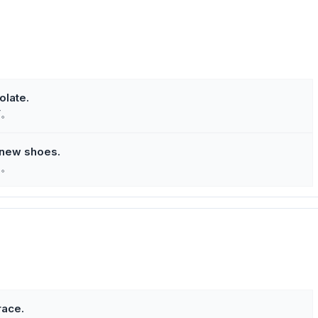
olate.
だ。
 new shoes.
た。
race.