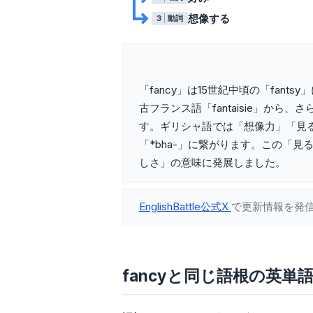
想像する
3
動詞
「fancy」は15世紀中頃の「fants
古フランス語「fantaisie」から、さら
す。ギリシャ語では「想像力」「見
「*bha-」に繋がります。この「見
しさ」の意味に発展しました。
EnglishBattle公式X
で更新情報を発
fancyと同じ語根の英単