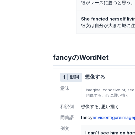
彼がレースに勝つと思う
She fancied herself livin
彼女は自分が大きな城に
fancyのWordNet
想像する
1
動詞
意味
imagine; conceive of; see
想像する、心に思い描く
和訳例
想像する
思い描く
同義語
fancy
envision
figure
image
例文
I can't see him on ho