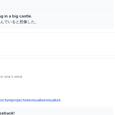
。
g in a big castle.
住んでいると想像した。
 in one's mind
picture
project
see
visualise
visualize
rseback!