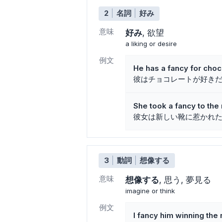
2
名詞
好み
意味
好み
欲望
a liking or desire
例文
He has a fancy for choc
彼はチョコレートが好き
She took a fancy to the
彼女は新しい靴に惹かれ
3
動詞
想像する
意味
想像する
思う
夢見る
imagine or think
例文
I fancy him winning the 