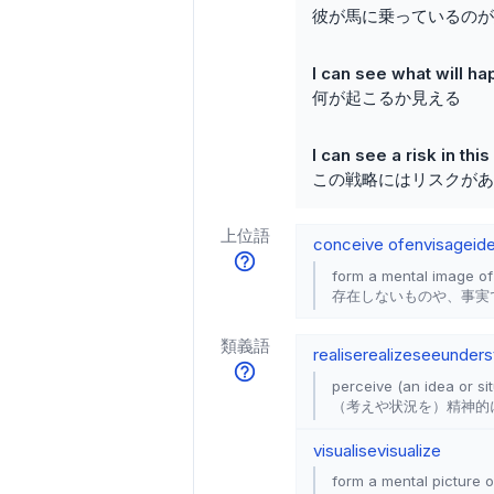
彼が馬に乗っているのが
I can see what will h
何が起こるか見える
I can see a risk in thi
この戦略にはリスクがあ
上位語
conceive of
envisage
id
form a mental image of 
存在しないものや、事実
類義語
realise
realize
see
unders
perceive (an idea or sit
（考えや状況を）精神的
visualise
visualize
form a mental picture of