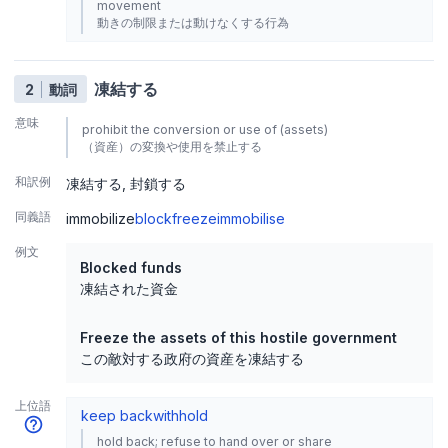
movement
動きの制限または動けなくする行為
凍結する
2
動詞
意味
prohibit the conversion or use of (assets)
（資産）の変換や使用を禁止する
和訳例
凍結する
封鎖する
同義語
immobilize
block
freeze
immobilise
例文
Blocked funds
凍結された資金
Freeze the assets of this hostile government
この敵対する政府の資産を凍結する
上位語
keep back
withhold
hold back; refuse to hand over or share