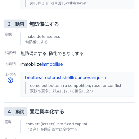
差し控える; 引き渡しや共有を拒む
無防備にする
3
動詞
意味
make defenseless
無防備にする
和訳例
無防備にする
防衛できなくする
同義語
immobilize
immobilise
上位語
beat
beat out
crush
shell
trounce
vanquish
come out better in a competition, race, or conflict
競技や競争、対立において優位に立つ
固定資本化する
4
動詞
意味
convert (assets) into fixed capital
（資産）を固定資本に変換する