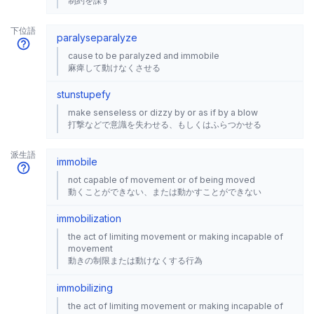
制約を課す
下位語
paralyse
paralyze
cause to be paralyzed and immobile
麻痺して動けなくさせる
stun
stupefy
make senseless or dizzy by or as if by a blow
打撃などで意識を失わせる、もしくはふらつかせる
派生語
immobile
not capable of movement or of being moved
動くことができない、または動かすことができない
immobilization
the act of limiting movement or making incapable of
movement
動きの制限または動けなくする行為
immobilizing
the act of limiting movement or making incapable of