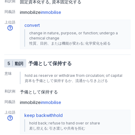
和訳例
固定資本化する
資本固定化する
同義語
immobilize
immobilise
上位語
convert
change in nature, purpose, or function; undergo a
chemical change
性質、目的、または機能が変わる; 化学変化を経る
予備として保持する
5
動詞
意味
hold as reserve or withdraw from circulation; of capital
資本を予備として保持するか、流通から引き上げる
和訳例
予備として保持する
同義語
immobilize
immobilise
上位語
keep back
withhold
hold back; refuse to hand over or share
差し控える; 引き渡しや共有を拒む