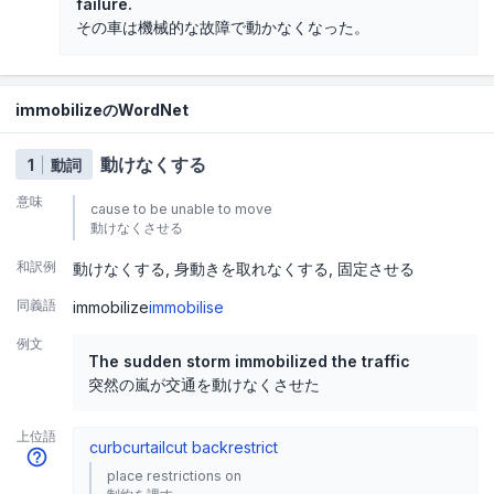
failure.
その車は機械的な故障で動かなくなった。
immobilizeのWordNet
動けなくする
1
動詞
意味
cause to be unable to move
動けなくさせる
和訳例
動けなくする
身動きを取れなくする
固定させる
同義語
immobilize
immobilise
例文
The sudden storm immobilized the traffic
突然の嵐が交通を動けなくさせた
上位語
curb
curtail
cut back
restrict
place restrictions on