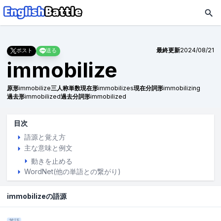
最終更新
2024/08/21
ポスト
送る
immobilize
原形
immobilize
三人称単数現在形
immobilizes
現在分詞形
immobilizing
過去形
immobilized
過去分詞形
immobilized
目次
語源と覚え方
主な意味と例文
動きを止める
WordNet(他の単語との繋がり)
immobilizeの語源