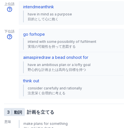
上位語
intend
mean
think
have in mind as a purpose
目的として心に抱く
下位語
go for
hope
intend with some possibility of fulfilment
実現の可能性を持って意図する
aim
aspire
draw a bead on
shoot for
have an ambitious plan or a lofty goal
野心的な計画または高尚な目標を持つ
think out
consider carefully and rationally
注意深く合理的に考える
計画を立てる
3
動詞
意味
make plans for something