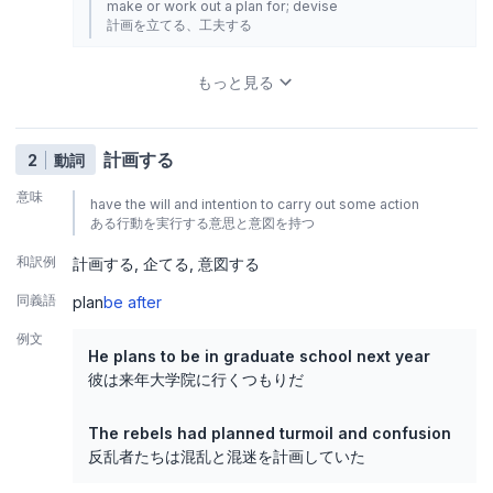
make or work out a plan for; devise
計画を立てる、工夫する
もっと見る
計画する
2
動詞
意味
have the will and intention to carry out some action
ある行動を実行する意思と意図を持つ
和訳例
計画する
企てる
意図する
同義語
plan
be after
例文
He plans to be in graduate school next year
彼は来年大学院に行くつもりだ
The rebels had planned turmoil and confusion
反乱者たちは混乱と混迷を計画していた