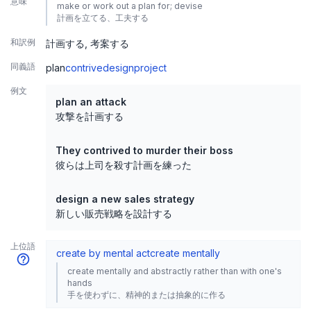
意味
make or work out a plan for; devise
計画を立てる、工夫する
和訳例
計画する
考案する
同義語
plan
contrive
design
project
例文
plan an attack
攻撃を計画する
They contrived to murder their boss
彼らは上司を殺す計画を練った
design a new sales strategy
新しい販売戦略を設計する
上位語
create by mental act
create mentally
create mentally and abstractly rather than with one's
hands
手を使わずに、精神的または抽象的に作る