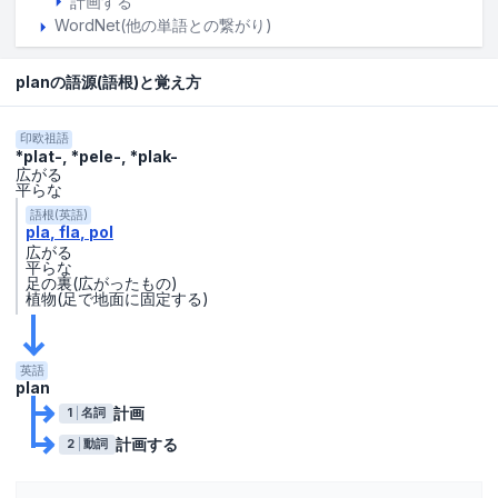
計画する
WordNet(他の単語との繋がり)
planの語源(語根)と覚え方
印欧祖語
*plat-, *pele-, *plak-
広がる
平らな
語根(英語)
pla
fla
pol
広がる
平らな
足の裏(広がったもの)
植物(足で地面に固定する)
英語
plan
計画
1
名詞
計画する
2
動詞