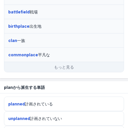
battlefield
戦場
birthplace
出生地
clan
一族
commonplace
平凡な
もっと見る
planから派生する単語
planned
計画されている
unplanned
計画されていない