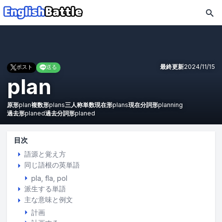
最終更新
2024/11/15
ポスト
送る
plan
原形
plan
複数形
plans
三人称単数現在形
plans
現在分詞形
planning
過去形
planed
過去分詞形
planed
目次
語源と覚え方
同じ語根の英単語
pla
fla
pol
派生する単語
主な意味と例文
計画