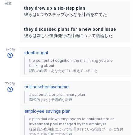
例文
they drew up a six-step plan
彼らは6つのステップからなる計画を立てた
they discussed plans for a new bond issue
彼らは新しい債券発行の計画について議論した
上位語
idea
thought
the content of cognition; the main thing you are
thinking about
認知の内容；あなたが主に考えていること
下位語
outline
schema
scheme
a schematic or preliminary plan
図式的または予備的な計画
employee savings plan
a plan that allows employees to contribute to an
investment pool managed by the employer
従業員が雇用主によって管理されている投資プールに寄付
することを可能にする計画