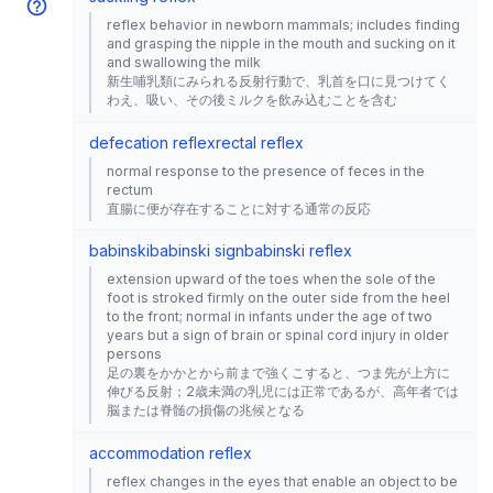
reflex behavior in newborn mammals; includes finding
and grasping the nipple in the mouth and sucking on it
and swallowing the milk
新生哺乳類にみられる反射行動で、乳首を口に見つけてく
わえ、吸い、その後ミルクを飲み込むことを含む
defecation reflex
rectal reflex
normal response to the presence of feces in the
rectum
直腸に便が存在することに対する通常の反応
babinski
babinski sign
babinski reflex
extension upward of the toes when the sole of the
foot is stroked firmly on the outer side from the heel
to the front; normal in infants under the age of two
years but a sign of brain or spinal cord injury in older
persons
足の裏をかかとから前まで強くこすると、つま先が上方に
伸びる反射；2歳未満の乳児には正常であるが、高年者では
脳または脊髄の損傷の兆候となる
accommodation reflex
reflex changes in the eyes that enable an object to be