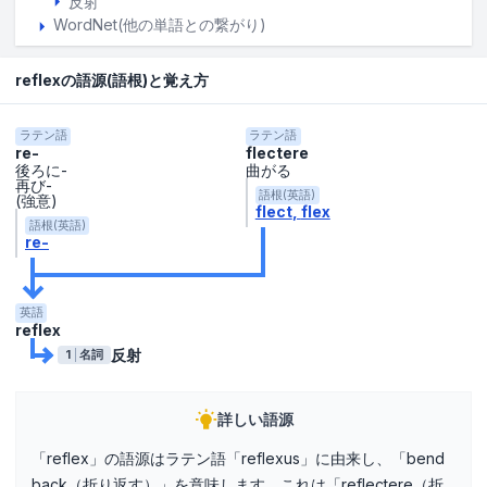
反射
WordNet(他の単語との繋がり)
reflexの語源(語根)と覚え方
ラテン語
ラテン語
re-
flectere
後ろに-
曲がる
再び-
語根(英語)
(強意)
flect
flex
語根(英語)
re-
英語
reflex
反射
1
名詞
詳しい語源
「reflex」の語源はラテン語「reflexus」に由来し、「bend
back（折り返す）」を意味します。これは「reflectere（折