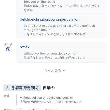
focused on the retina
物体が網膜に焦点を合わせることを可能にする目の反射的
な変化
belch
belching
burp
burping
eructation
a reflex that expels gas noisily from the stomach
through the mouth
口を通して胃からガスを騒がしく排出する反射
派生語
reflex
without volition or conscious control
意識的な制御や意志なしに自動で行われること
もっと見る
自動の
2
形容詞(限定用法)
意味
without volition or conscious control
意識的な制御や意志なしに自動で行われること