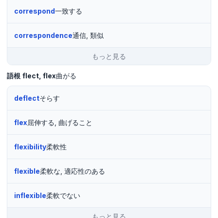
correspond
一致する
correspondence
通信, 類似
もっと見る
語根
flect
flex
曲がる
deflect
そらす
flex
屈伸する, 曲げること
flexibility
柔軟性
flexible
柔軟な, 適応性のある
inflexible
柔軟でない
もっと見る