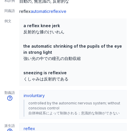
和訳例
自動の
無意識の
反射的な
同義語
reflex
automatic
reflexive
例文
a reflex knee jerk
反射的な膝のけいれん
the automatic shrinking of the pupils of the eye
in strong light
強い光の中での瞳孔の自動収縮
sneezing is reflexive
くしゃみは反射的である
類義語
involuntary
controlled by the autonomic nervous system; without
conscious control
自律神経系によって制御される；意識的な制御ができない
派生語
reflex