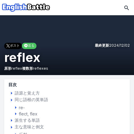
最終更新
2024/12/02
ポスト
送る
reflex
原形
reflex
複数形
reflexes
目次
語源と覚え方
同じ語根の英単語
re-
flect
flex
派生する単語
主な意味と例文