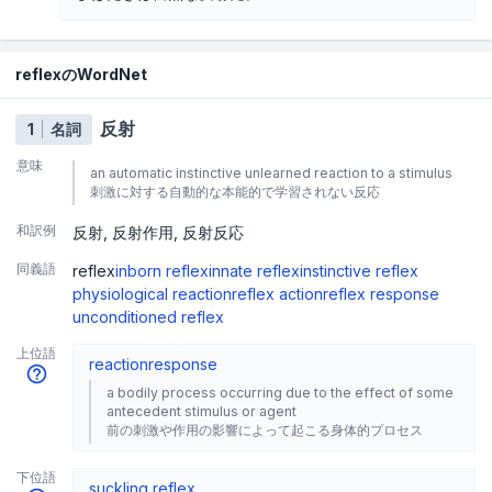
reflexのWordNet
反射
1
名詞
意味
an automatic instinctive unlearned reaction to a stimulus
刺激に対する自動的な本能的で学習されない反応
和訳例
反射
反射作用
反射反応
同義語
reflex
inborn reflex
innate reflex
instinctive reflex
physiological reaction
reflex action
reflex response
unconditioned reflex
上位語
reaction
response
a bodily process occurring due to the effect of some
antecedent stimulus or agent
前の刺激や作用の影響によって起こる身体的プロセス
下位語
suckling reflex