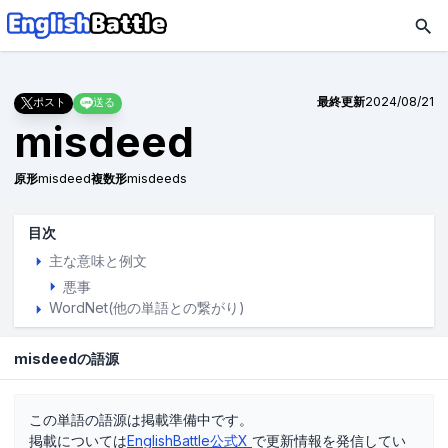
最終更新
2024/08/21
ポスト
送る
misdeed
原形
misdeed
複数形
misdeeds
目次
主な意味と例文
悪事
WordNet(他の単語との繋がり)
misdeedの語源
この単語の語源は掲載準備中です。
掲載については
EnglishBattle公式X
で更新情報を発信してい