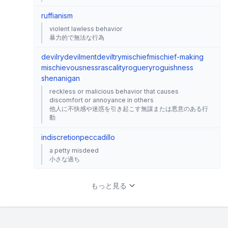
ruffianism
violent lawless behavior
暴力的で無法な行為
devilry
devilment
deviltry
mischief
mischief-making
mischievousness
rascality
roguery
roguishness
shenanigan
reckless or malicious behavior that causes
discomfort or annoyance in others
他人に不快感や迷惑を引き起こす無謀または悪意のある行
動
indiscretion
peccadillo
a petty misdeed
小さな過ち
もっと見る