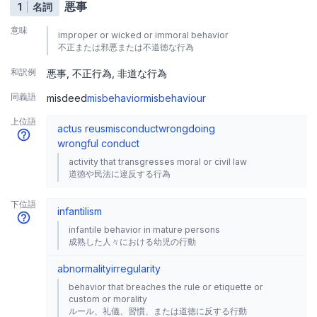
悪事
1
名詞
意味
improper or wicked or immoral behavior
不正または邪悪または不道徳な行為
和訳例
悪事
不正行為
非道な行為
同義語
misdeed
misbehavior
misbehaviour
上位語
actus reus
misconduct
wrongdoing
wrongful conduct
activity that transgresses moral or civil law
道徳や民法に違反する行為
下位語
infantilism
infantile behavior in mature persons
成熟した人々における幼児の行動
abnormality
irregularity
behavior that breaches the rule or etiquette or
custom or morality
ルール、礼儀、習慣、または道徳に反する行動