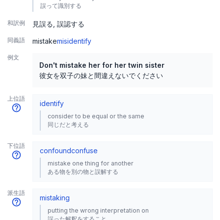
誤って識別する
和訳例
見誤る
誤認する
同義語
mistake
misidentify
例文
Don't mistake her for her twin sister
彼女を双子の妹と間違えないでください
上位語
identify
consider to be equal or the same
同じだと考える
下位語
confound
confuse
mistake one thing for another
ある物を別の物と誤解する
派生語
mistaking
putting the wrong interpretation on
誤った解釈をすること