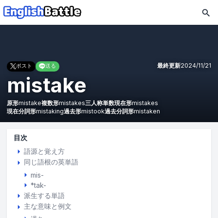
最終更新
2024/11/21
ポスト
送る
mistake
原形
mistake
複数形
mistakes
三人称単数現在形
mistakes
現在分詞形
mistaking
過去形
mistook
過去分詞形
mistaken
目次
語源と覚え方
同じ語根の英単語
mis-
*tak-
派生する単語
主な意味と例文