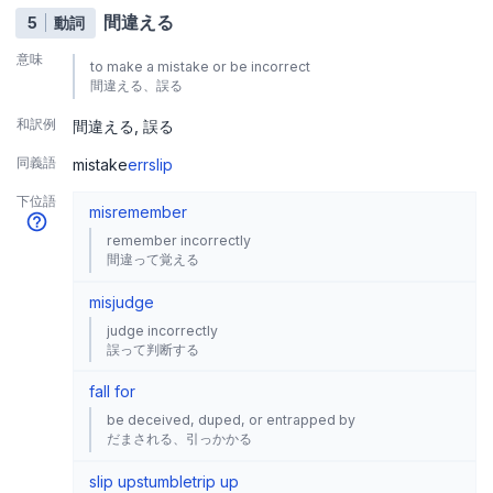
間違える
5
動詞
意味
to make a mistake or be incorrect
間違える、誤る
和訳例
間違える
誤る
同義語
mistake
err
slip
下位語
misremember
remember incorrectly
間違って覚える
misjudge
judge incorrectly
誤って判断する
fall for
be deceived, duped, or entrapped by
だまされる、引っかかる
slip up
stumble
trip up