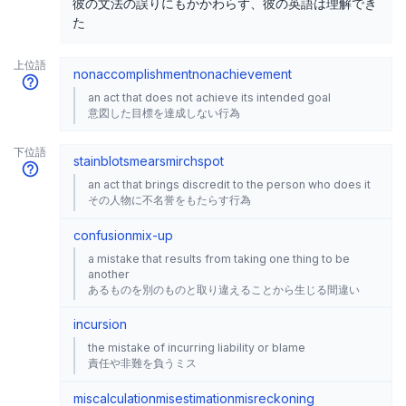
彼の文法の誤りにもかかわらず、彼の英語は理解でき
た
上位語
nonaccomplishment
nonachievement
an act that does not achieve its intended goal
意図した目標を達成しない行為
下位語
stain
blot
smear
smirch
spot
an act that brings discredit to the person who does it
その人物に不名誉をもたらす行為
confusion
mix-up
a mistake that results from taking one thing to be
another
あるものを別のものと取り違えることから生じる間違い
incursion
the mistake of incurring liability or blame
責任や非難を負うミス
miscalculation
misestimation
misreckoning