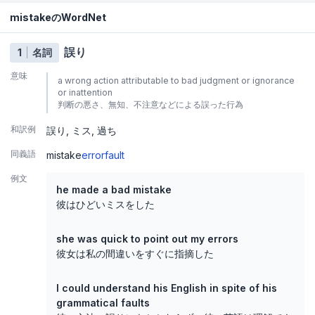
mistakeのWordNet
誤り
1
名詞
意味
a wrong action attributable to bad judgment or ignorance
or inattention
判断の悪さ、無知、不注意などによる誤った行為
和訳例
誤り
ミス
過ち
同義語
mistake
error
fault
例文
he made a bad mistake
彼はひどいミスをした
she was quick to point out my errors
彼女は私の間違いをすぐに指摘した
I could understand his English in spite of his
grammatical faults