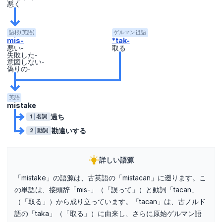
悪く
語根(英語)
ゲルマン祖語
mis-
*tak-
悪い-
取る
失敗した-
意図しない-
偽りの-
英語
mistake
過ち
1
名詞
勘違いする
2
動詞
詳しい語源
「mistake」の語源は、古英語の「mistacan」に遡ります。こ
の単語は、接頭辞「mis-」（「誤って」）と動詞「tacan」
（「取る」）から成り立っています。「tacan」は、古ノルド
語の「taka」（「取る」）に由来し、さらに原始ゲルマン語