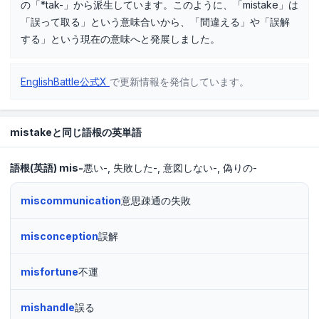
の「*tak-」から派生しています。このように、「mistake」は
「誤って取る」という意味合いから、「間違える」や「誤解
する」という現在の意味へと発展しました。
EnglishBattle公式X
で更新情報を発信しています。
mistakeと同じ語根の英単語
語根(英語)
mis-
悪い-
失敗した-
意図しない-
偽りの-
miscommunication
意思疎通の失敗
misconception
誤解
misfortune
不運
mishandle
誤る