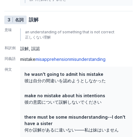
誤解
3
名詞
意味
an understanding of something that is not correct
正しくない理解
和訳例
誤解
誤認
同義語
mistake
misapprehension
misunderstanding
例文
he wasn't going to admit his mistake
彼は自分の間違いを認めようとしなかった
make no mistake about his intentions
彼の意図について誤解しないでください
there must be some misunderstanding--I don't
have a sister
何か誤解があるに違いない——私は妹はいません