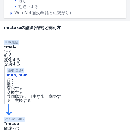
過ち
勘違いする
WordNet(他の単語との繋がり)
mistakeの語源(語根)と覚え方
印欧祖語
*mei-
行く
動く
変化する
交換する
語根(英語)
mon
mun
行く
動く
変化する
交換する
共同体の(←自由な街←商売す
る←交換する)
ゲルマン祖語
*missa-
間違って