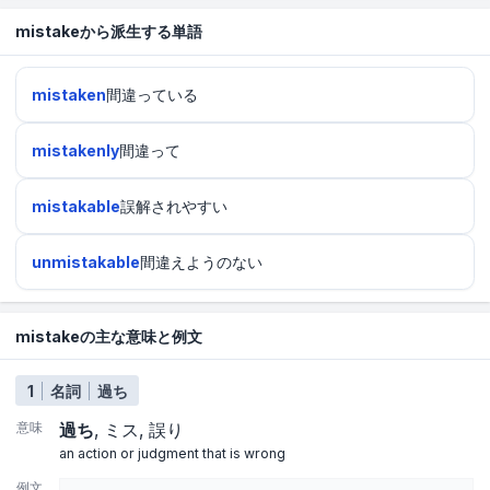
mistakeから派生する単語
mistaken
間違っている
mistakenly
間違って
mistakable
誤解されやすい
unmistakable
間違えようのない
mistakeの主な意味と例文
1
名詞
過ち
意味
過ち
ミス
誤り
an action or judgment that is wrong
例文