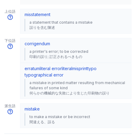
上位語
misstatement
a statement that contains a mistake
誤りを含む陳述
下位語
corrigendum
a printer's error; to be corrected
印刷の誤り; 訂正されるべきもの
erratum
literal error
literal
misprint
typo
typographical error
a mistake in printed matter resulting from mechanical
failures of some kind
何らかの機械的な失敗により生じた印刷物の誤り
派生語
mistake
to make a mistake or be incorrect
間違える、誤る