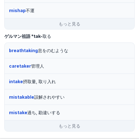
mishap
不運
もっと見る
ゲルマン祖語
*tak-
取る
breathtaking
息をのむような
caretaker
管理人
intake
摂取量, 取り入れ
mistakable
誤解されやすい
mistake
過ち, 勘違いする
もっと見る