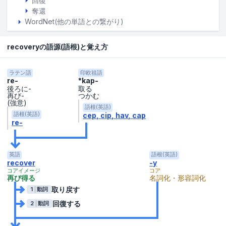
回復
奪還
WordNet(他の単語との繋がり)
recoveryの語源(語根)と覚え方
ラテン語
印欧祖語
re-
*kap-
後ろに-
取る
再び-
つかむ
(強意)
語根(英語)
cep
cip
hav
cap
語根(英語)
re-
英語
語根(英語)
recover
-y
コアイメージ
コア
再び得る
名詞化・形容詞化
取り戻す
1
動詞
回復する
2
動詞