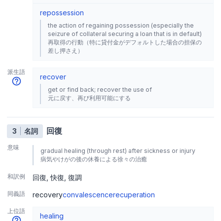
repossession
the action of regaining possession (especially the
seizure of collateral securing a loan that is in default)
再取得の行動（特に貸付金がデフォルトした場合の担保の
差し押さえ）
派生語
recover
get or find back; recover the use of
元に戻す、再び利用可能にする
回復
3
名詞
意味
gradual healing (through rest) after sickness or injury
病気やけがの後の休養による徐々の治癒
和訳例
回復
快復
復調
同義語
recovery
convalescence
recuperation
上位語
healing