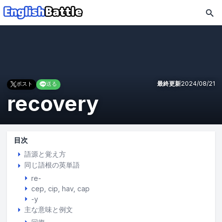
最終更新
2024/08/21
ポスト
送る
recovery
目次
語源と覚え方
同じ語根の英単語
re-
cep
cip
hav
cap
-y
主な意味と例文