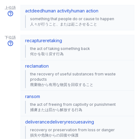
上位語
act
deed
human activity
human action
something that people do or cause to happen
人々が行うこと、または起こさせること
下位語
recapture
retaking
the act of taking something back
何かを取り戻す行為
reclamation
the recovery of useful substances from waste
products
廃棄物から有用な物質を回収すること
ransom
the act of freeing from captivity or punishment
捕虜または罰から解放する行為
deliverance
delivery
rescue
saving
recovery or preservation from loss or danger
損失や危険からの回復や保護