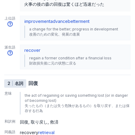
火事の後の森の回復は驚くほど迅速だった
上位語
improvement
advance
betterment
a change for the better; progress in development
改善のための変化、発展の進展
派生語
recover
regain a former condition after a financial loss
財政損失後に元の状態に戻る
回復
2
名詞
意味
the act of regaining or saving something lost (or in danger
of becoming lost)
失ったもの（または失う危険があるもの）を取り戻す、または保
存する行為
和訳例
回復
取り戻し
救済
同義語
recovery
retrieval