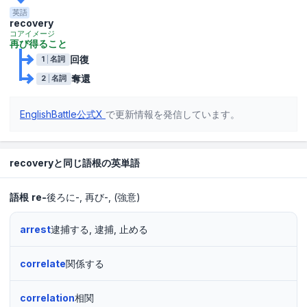
英語
recovery
コアイメージ
再び得ること
回復
1
名詞
奪還
2
名詞
EnglishBattle公式X
で更新情報を発信しています。
recoveryと同じ語根の英単語
語根
re-
後ろに-
再び-
(強意)
arrest
逮捕する, 逮捕, 止める
correlate
関係する
correlation
相関