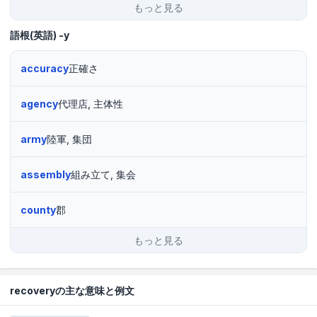
もっと見る
語根(英語)
-y
accuracy
正確さ
agency
代理店, 主体性
army
陸軍, 集団
assembly
組み立て, 集会
county
郡
もっと見る
recoveryの主な意味と例文