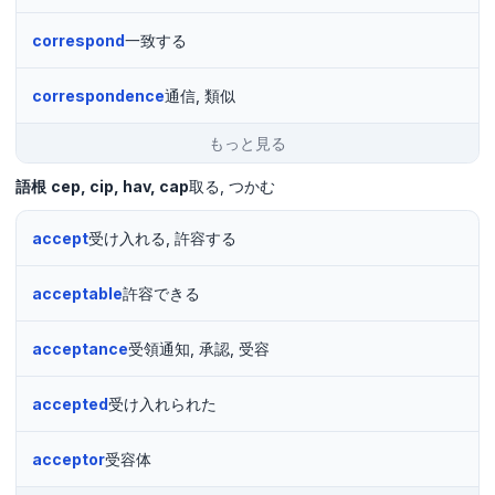
correspond
一致する
correspondence
通信, 類似
もっと見る
語根
cep
cip
hav
cap
取る
つかむ
accept
受け入れる, 許容する
acceptable
許容できる
acceptance
受領通知, 承認, 受容
accepted
受け入れられた
acceptor
受容体