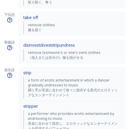
取り除く、奪う
下位語
take off
remove clothes
服を脱ぐ
類義語
disinvest
divest
strip
undress
remove (someone's or one's own) clothes
（他人または自分の）服を脱がせる
派生語
strip
a form of erotic entertainment in which a dancer
gradually undresses to music
踊り手が音楽に合わせて徐々に脱衣する形式のエロティッ
クなエンターテインメント
stripper
a performer who provides erotic entertainment by
undressing to music
音楽に合わせて脱衣し、エロティックなエンターテイメン
トを提供するパフォーマー