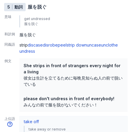
服を脱ぐ
5
動詞
意味
get undressed
服を脱ぐ
和訳例
服を脱ぐ
同義語
strip
discase
disrobe
peel
strip down
uncase
unclothe
undress
例文
She strips in front of strangers every night for
a living
彼女は生計を立てるために毎晩見知らぬ人の前で脱い
でいる
please don't undress in front of everybody!
みんなの前で服を脱がないでください！
上位語
take off
take away or remove