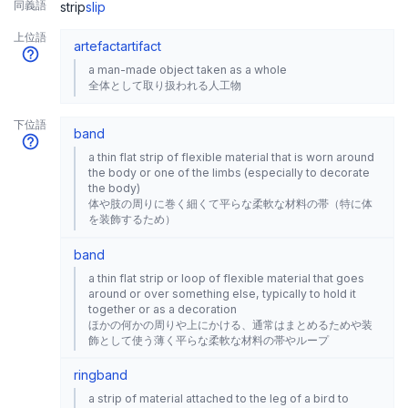
同義語
strip
slip
上位語
artefact
artifact
a man-made object taken as a whole
全体として取り扱われる人工物
下位語
band
a thin flat strip of flexible material that is worn around
the body or one of the limbs (especially to decorate
the body)
体や肢の周りに巻く細くて平らな柔軟な材料の帯（特に体
を装飾するため）
band
a thin flat strip or loop of flexible material that goes
around or over something else, typically to hold it
together or as a decoration
ほかの何かの周りや上にかける、通常はまとめるためや装
飾として使う薄く平らな柔軟な材料の帯やループ
ring
band
a strip of material attached to the leg of a bird to