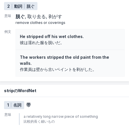
2
動詞
脱ぐ
意味
脱ぐ
取り去る
剥がす
remove clothes or coverings
例文
He stripped off his wet clothes.
彼は濡れた服を脱いだ。
The workers stripped the old paint from the
walls.
作業員は壁から古いペイントを剥がした。
stripのWordNet
帯
1
名詞
意味
a relatively long narrow piece of something
比較的長く細いもの