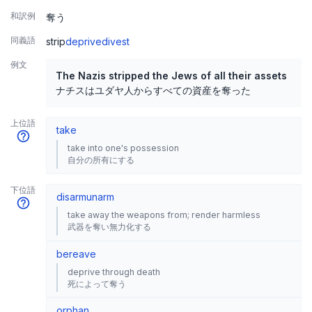
和訳例
奪う
同義語
strip
deprive
divest
例文
The Nazis stripped the Jews of all their assets
ナチスはユダヤ人からすべての資産を奪った
上位語
take
take into one's possession
自分の所有にする
下位語
disarm
unarm
take away the weapons from; render harmless
武器を奪い無力化する
bereave
deprive through death
死によって奪う
orphan