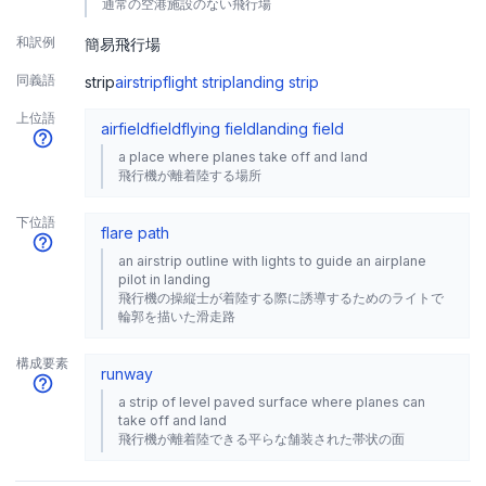
通常の空港施設のない飛行場
和訳例
簡易飛行場
同義語
strip
airstrip
flight strip
landing strip
上位語
airfield
field
flying field
landing field
a place where planes take off and land
飛行機が離着陸する場所
下位語
flare path
an airstrip outline with lights to guide an airplane
pilot in landing
飛行機の操縦士が着陸する際に誘導するためのライトで
輪郭を描いた滑走路
構成要素
runway
a strip of level paved surface where planes can
take off and land
飛行機が離着陸できる平らな舗装された帯状の面