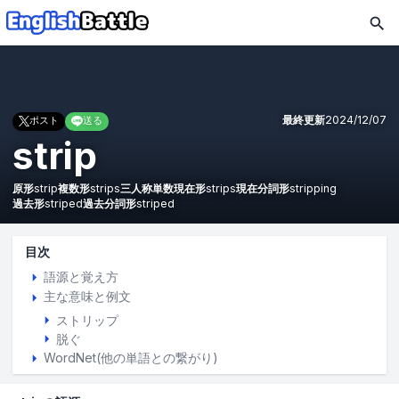
最終更新
2024/12/07
ポスト
送る
strip
原形
strip
複数形
strips
三人称単数現在形
strips
現在分詞形
stripping
過去形
striped
過去分詞形
striped
目次
語源と覚え方
主な意味と例文
ストリップ
脱ぐ
WordNet(他の単語との繋がり)