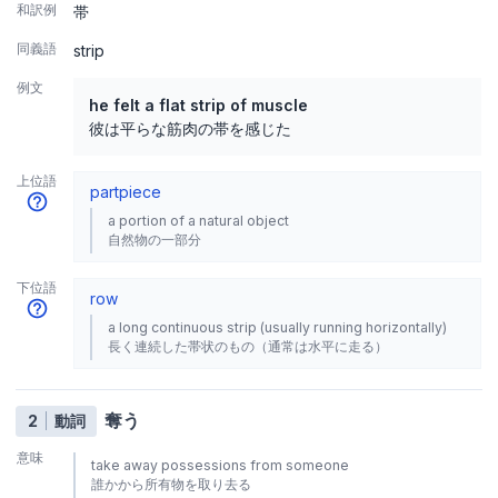
和訳例
帯
同義語
strip
例文
he felt a flat strip of muscle
彼は平らな筋肉の帯を感じた
上位語
part
piece
a portion of a natural object
自然物の一部分
下位語
row
a long continuous strip (usually running horizontally)
長く連続した帯状のもの（通常は水平に走る）
奪う
2
動詞
意味
take away possessions from someone
誰かから所有物を取り去る