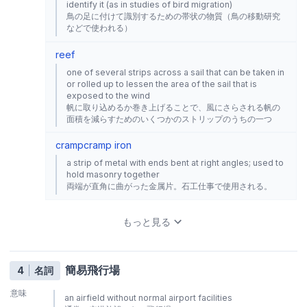
identify it (as in studies of bird migration)
鳥の足に付けて識別するための帯状の物質（鳥の移動研究
などで使われる）
reef
one of several strips across a sail that can be taken in
or rolled up to lessen the area of the sail that is
exposed to the wind
帆に取り込めるか巻き上げることで、風にさらされる帆の
面積を減らすためのいくつかのストリップのうちの一つ
cramp
cramp iron
a strip of metal with ends bent at right angles; used to
hold masonry together
両端が直角に曲がった金属片。石工仕事で使用される。
もっと見る
簡易飛行場
4
名詞
意味
an airfield without normal airport facilities