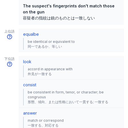
The suspect's fingerprints don't match those
on the gun
容疑者の指紋は銃のものとは一致しない
上位語
equal
be
be identical or equivalent to
同一であるか、等しい
下位語
look
accord in appearance with
外見が一致する
consist
be consistent in form, tenor, or character; be
congruous
形態、傾向、または性格において一貫する; 一致する
answer
match or correspond
一致する、対応する