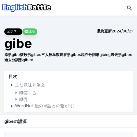
最終更新
2024/08/21
ポスト
送る
gibe
原形
gibe
複数形
gibes
三人称単数現在形
gibes
現在分詞形
gibing
過去形
gibed
過去分詞形
gibed
目次
主な意味と例文
嘲笑する
嘲弄
WordNet(他の単語との繋がり)
gibeの語源