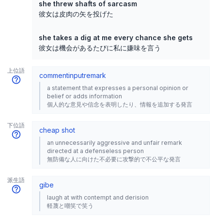
she threw shafts of sarcasm
彼女は皮肉の矢を投げた
she takes a dig at me every chance she gets
彼女は機会があるたびに私に嫌味を言う
上位語
comment
input
remark
a statement that expresses a personal opinion or
belief or adds information
個人的な意見や信念を表明したり、情報を追加する発言
下位語
cheap shot
an unnecessarily aggressive and unfair remark
directed at a defenseless person
無防備な人に向けた不必要に攻撃的で不公平な発言
派生語
gibe
laugh at with contempt and derision
軽蔑と嘲笑で笑う