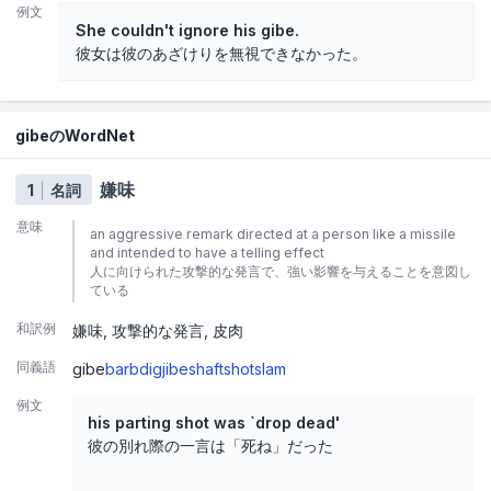
例文
She couldn't ignore his gibe.
彼女は彼のあざけりを無視できなかった。
gibeのWordNet
嫌味
1
名詞
意味
an aggressive remark directed at a person like a missile
and intended to have a telling effect
人に向けられた攻撃的な発言で、強い影響を与えることを意図し
ている
和訳例
嫌味
攻撃的な発言
皮肉
同義語
gibe
barb
dig
jibe
shaft
shot
slam
例文
his parting shot was `drop dead'
彼の別れ際の一言は「死ね」だった