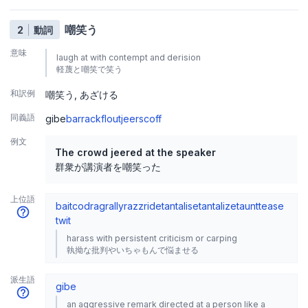
嘲笑う
2
動詞
意味
laugh at with contempt and derision
軽蔑と嘲笑で笑う
和訳例
嘲笑う
あざける
同義語
gibe
barrack
flout
jeer
scoff
例文
The crowd jeered at the speaker
群衆が講演者を嘲笑った
上位語
bait
cod
rag
rally
razz
ride
tantalise
tantalize
taunt
tease
twit
harass with persistent criticism or carping
執拗な批判やいちゃもんで悩ませる
派生語
gibe
an aggressive remark directed at a person like a