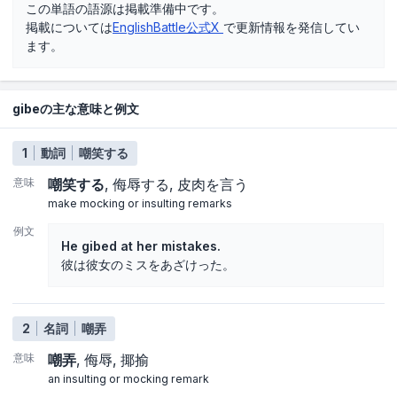
この単語の語源は掲載準備中です。
掲載については
EnglishBattle公式X
で更新情報を発信してい
ます。
gibeの主な意味と例文
1
動詞
嘲笑する
意味
嘲笑する
侮辱する
皮肉を言う
make mocking or insulting remarks
例文
He gibed at her mistakes.
彼は彼女のミスをあざけった。
2
名詞
嘲弄
意味
嘲弄
侮辱
揶揄
an insulting or mocking remark