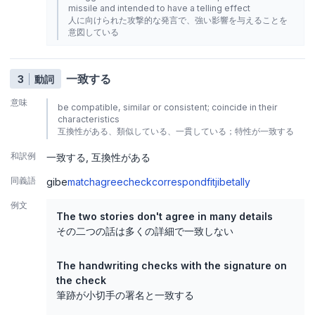
missile and intended to have a telling effect
人に向けられた攻撃的な発言で、強い影響を与えることを
意図している
一致する
3
動詞
意味
be compatible, similar or consistent; coincide in their
characteristics
互換性がある、類似している、一貫している；特性が一致する
和訳例
一致する
互換性がある
同義語
gibe
match
agree
check
correspond
fit
jibe
tally
例文
The two stories don't agree in many details
その二つの話は多くの詳細で一致しない
The handwriting checks with the signature on
the check
筆跡が小切手の署名と一致する