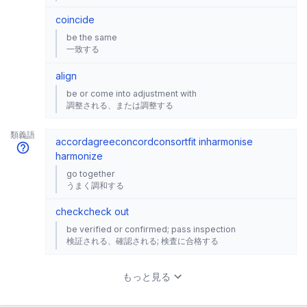
coincide
be the same
一致する
align
be or come into adjustment with
調整される、または調整する
類義語
accord
agree
concord
consort
fit in
harmonise
harmonize
go together
うまく調和する
check
check out
be verified or confirmed; pass inspection
検証される、確認される; 検査に合格する
もっと見る