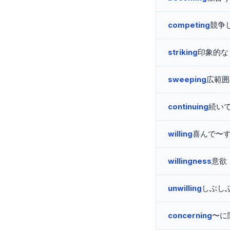
competing
競争
striking
印象的な
sweeping
広範囲
continuing
続い
willing
喜んで〜
willingness
意欲
unwilling
しぶし
concerning
〜に