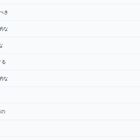
べき
的な
な
する
的な
な
囲の