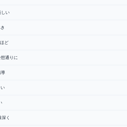
厳しい
べき
ほど
予想通りに
指導
白い
い
味深く