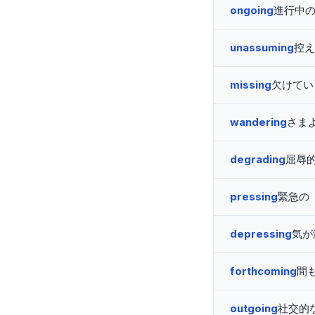
ongoing
進行中
unassuming
控え
missing
欠けてい
wandering
さま
degrading
屈辱
pressing
緊急の
depressing
気が
forthcoming
間
outgoing
社交的な