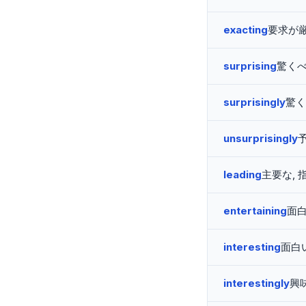
exacting
要求が
surprising
驚く
surprisingly
驚く
unsurprisingly
leading
主要な, 
entertaining
面
interesting
面白
interestingly
興