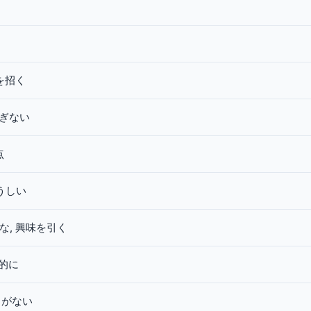
く
を招く
ぎない
点
うしい
な, 興味を引く
的に
力がない