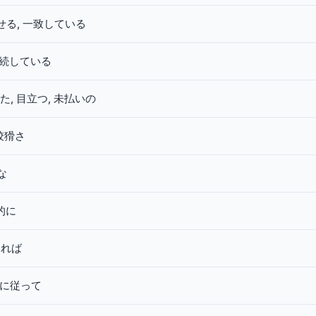
せる, 一致している
持続している
た, 目立つ, 未払いの
狡猾さ
な
的に
よれば
に従って