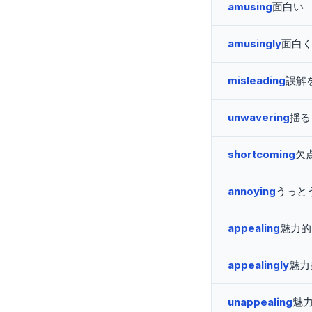
amusing
面白い
amusingly
面白
misleading
誤解
unwavering
揺る
shortcoming
欠
annoying
うっと
appealing
魅力的
appealingly
魅力
unappealing
魅