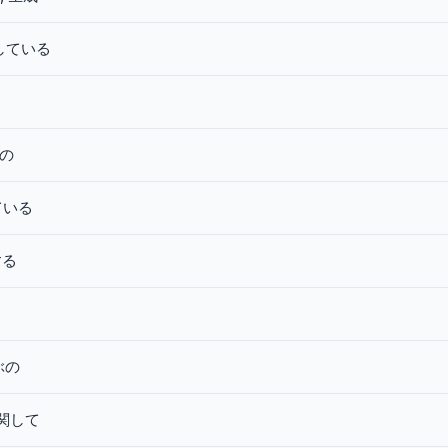
している
の
ている
する
ぶの
関して