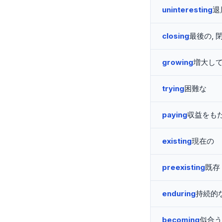
uninteresting
退
closing
最後の, 
growing
増大し
trying
困難な
paying
収益をも
existing
現在の
preexisting
既存
enduring
持続的
becoming
似合う