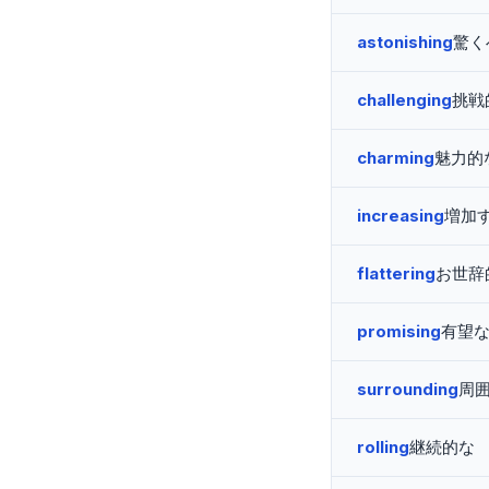
astonishing
驚く
challenging
挑戦
charming
魅力的
increasing
増加
flattering
お世辞
promising
有望
surrounding
周
rolling
継続的な