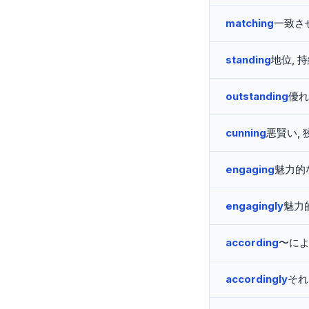
matching
一致さ
standing
地位, 
outstanding
優れ
cunning
悪賢い, 
engaging
魅力的
engagingly
魅力
according
〜に
accordingly
それ