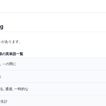
g
きがあります。
が語源の英単語一覧
, ～の間に
な
, 通過, 一時的な
 生計