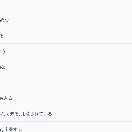
の
めな
る
よう
的な
滅入る
もなく来る, 用意されている
, 出発する