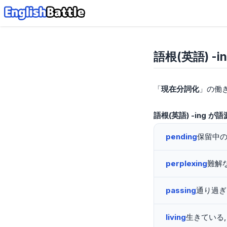
語根(英語) -in
「
現在分詞化
」の働
語根(英語) -ing 
pending
保留中の
perplexing
難解
passing
通り過ぎる
living
生きている,