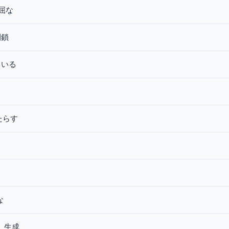
屈な
閉鎖
ている
たらす
な
, 生成