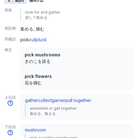
意味
look for and gather
探して集める
和訳例
集める
摘む
同義語
pick
cull
pluck
例文
pick mushrooms
きのこを採る
pick flowers
花を摘む
上位語
gather
collect
garner
pull together
assemble or get together
集める、集まる
下位語
mushroom
pick or gather mushrooms