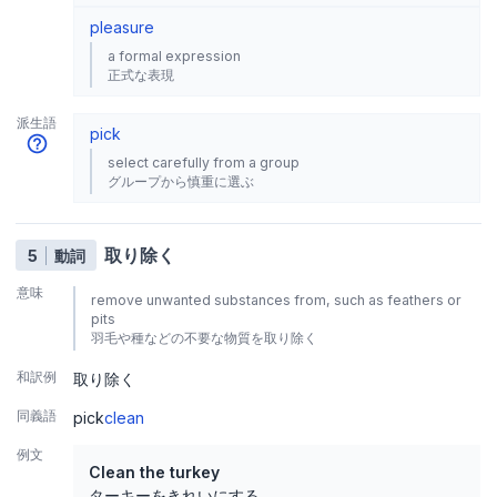
pleasure
a formal expression
正式な表現
派生語
pick
select carefully from a group
グループから慎重に選ぶ
取り除く
5
動詞
意味
remove unwanted substances from, such as feathers or
pits
羽毛や種などの不要な物質を取り除く
和訳例
取り除く
同義語
pick
clean
例文
Clean the turkey
ターキーをきれいにする