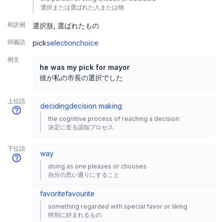
選択または選ばれた人または物
和訳例
選択肢
選ばれたもの
同義語
pick
selection
choice
例文
he was my pick for mayor
彼が私の市長の選択でした
上位語
deciding
decision making
the cognitive process of reaching a decision
決定に至る認知プロセス
下位語
way
doing as one pleases or chooses
自分の思い通りにすること
favorite
favourite
something regarded with special favor or liking
特別に好まれるもの