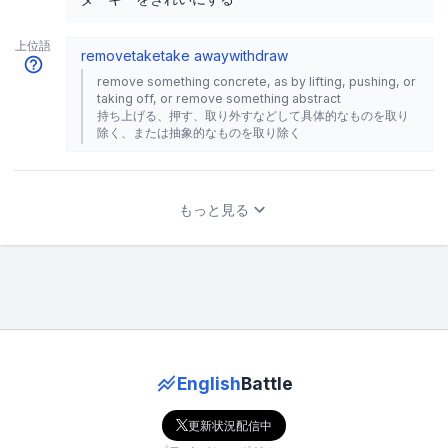
上位語
remove
take
take away
withdraw
remove something concrete, as by lifting, pushing, or
taking off, or remove something abstract
持ち上げる、押す、取り外すなどして具体的なものを取り
除く、または抽象的なものを取り除く
もっと見る
English
Battle
更新状況配信中