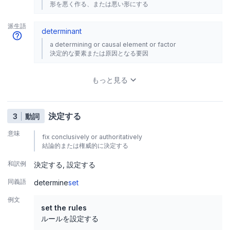
形を悪く作る、または悪い形にする
派生語
determinant
a determining or causal element or factor
決定的な要素または原因となる要因
もっと見る
決定する
3
動詞
意味
fix conclusively or authoritatively
結論的または権威的に決定する
和訳例
決定する
設定する
同義語
determine
set
例文
set the rules
ルールを設定する