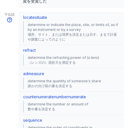
賞を受賞した
下位語
locate
situate
determine or indicate the place, site, or limits of, as if
by an instrument or by a survey
場所、サイト、または境界を決定または示す、まるで計器
や調査によってのように
refract
determine the refracting power of (a lens)
（レンズの）屈折力を測定する
admeasure
determine the quantity of someone's share
誰かの分け前の量を決定する
count
enumerate
number
numerate
determine the number or amount of
数や量を決定する
sequence
determine the order of constituents in