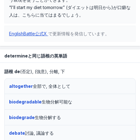
“I'll start my diet tomorrow.” (ダイエットは明日から)が口癖な
人は、こちらに当てはまるでしょう。
EnglishBattle公式X
で更新情報を発信しています。
determineと同じ語根の英単語
語根
de
(否定)
(強意)
分離
下
altogether
全部で, 全体として
biodegradable
生物分解可能な
biodegrade
生物分解する
debate
討論, 議論する