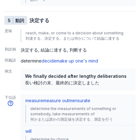
決定する
5
動詞
意味
reach, make, or come to a decision about something
到達する、決定する、または何かについて結論に達する
和訳例
決定する
結論に達する
判断する
同義語
determine
decide
make up one's mind
例文
We finally decided after lengthy deliberations
長い検討の末、最終的に決定しました
下位語
measure
measure out
mensurate
determine the measurements of something or
somebody, take measurements of
何かまたは誰かの測定値を決定する、測定を行う
will
determine by choice