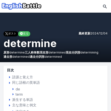
最終更新
2024/12/04
ポスト
送る
determine
原形
determine
三人称単数現在形
determines
現在分詞形
determining
過去形
determined
過去分詞形
determined
目次
語源と覚え方
同じ語根の英単語
de
term
派生する単語
主な意味と例文