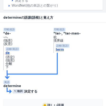
決定する
WordNet(他の単語との繋がり)
determineの語源(語根)と覚え方
印欧祖語
印欧祖語
*de-
*ter-, *ter-men-
-へ
杭
(強意)
境界線
(反意)
語根(英語)
term
語根(英語)
de
(否定)
(強意)
分離
下
英語
determine
決定する
1
動詞
詳しい語源