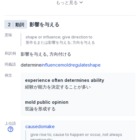
もっと見る
影響を与える
2
動詞
意味
shape or influence; give direction to
形作るまたは影響を与える; 方向を与える
和訳例
影響を与える
方向付ける
同義語
determine
influence
mold
regulate
shape
例文
experience often determines ability
経験が能力を決定することが多い
mold public opinion
世論を形成する
上位語
cause
do
make
give rise to; cause to happen or occur, not always
intentionally