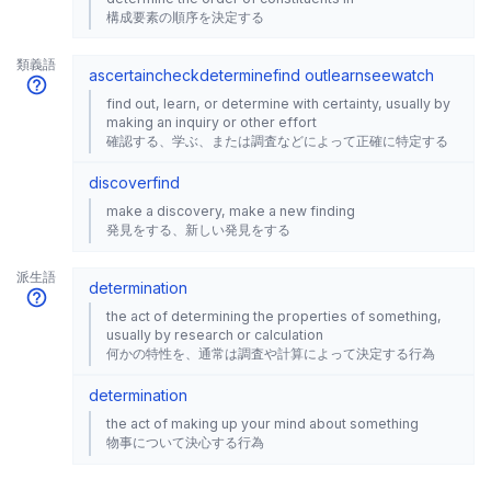
構成要素の順序を決定する
類義語
ascertain
check
determine
find out
learn
see
watch
find out, learn, or determine with certainty, usually by
making an inquiry or other effort
確認する、学ぶ、または調査などによって正確に特定する
discover
find
make a discovery, make a new finding
発見をする、新しい発見をする
派生語
determination
the act of determining the properties of something,
usually by research or calculation
何かの特性を、通常は調査や計算によって決定する行為
determination
the act of making up your mind about something
物事について決心する行為