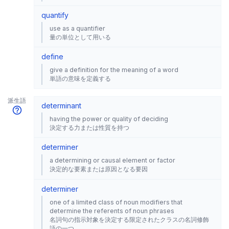
quantify
use as a quantifier
量の単位として用いる
define
give a definition for the meaning of a word
単語の意味を定義する
派生語
determinant
having the power or quality of deciding
決定する力または性質を持つ
determiner
a determining or causal element or factor
決定的な要素または原因となる要因
determiner
one of a limited class of noun modifiers that
determine the referents of noun phrases
名詞句の指示対象を決定する限定されたクラスの名詞修飾
語の一つ